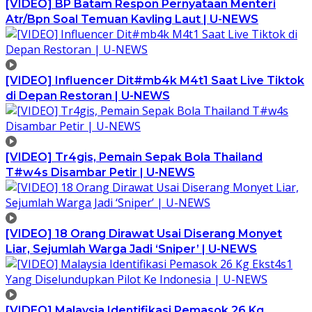
[VIDEO] BP Batam Respon Pernyataan Menteri
Atr/Bpn Soal Temuan Kavling Laut | U-NEWS
[VIDEO] Influencer Dit#mb4k M4t1 Saat Live Tiktok
di Depan Restoran | U-NEWS
[VIDEO] Tr4gis, Pemain Sepak Bola Thailand
T#w4s Disambar Petir | U-NEWS
[VIDEO] 18 Orang Dirawat Usai Diserang Monyet
Liar, Sejumlah Warga Jadi ‘Sniper’ | U-NEWS
[VIDEO] Malaysia Identifikasi Pemasok 26 Kg