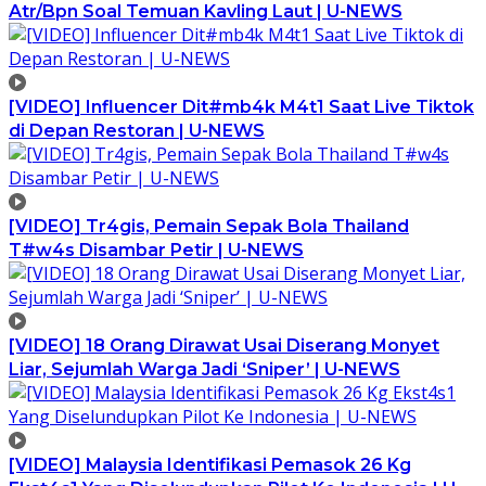
Atr/Bpn Soal Temuan Kavling Laut | U-NEWS
[VIDEO] Influencer Dit#mb4k M4t1 Saat Live Tiktok
di Depan Restoran | U-NEWS
[VIDEO] Tr4gis, Pemain Sepak Bola Thailand
T#w4s Disambar Petir | U-NEWS
[VIDEO] 18 Orang Dirawat Usai Diserang Monyet
Liar, Sejumlah Warga Jadi ‘Sniper’ | U-NEWS
[VIDEO] Malaysia Identifikasi Pemasok 26 Kg