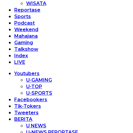
WISATA
Reportase
Sports
Podcast
Weekend
Mahajana
Gaming
Talkshow
Index
LIVE
Youtubers
U-GAMING
U-TOP
U-SPORTS
Facebookers
Tik-Tokers
Tweeters
BERITA
U NEWS
U-NEWS REPORTASE