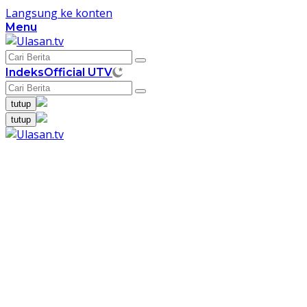
Langsung ke konten
Menu
Indeks
Official UTV
tutup
tutup