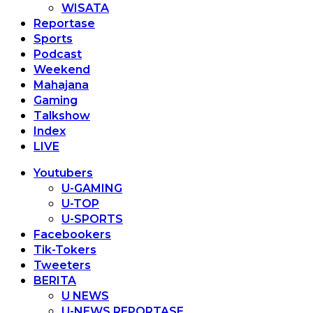
WISATA
Reportase
Sports
Podcast
Weekend
Mahajana
Gaming
Talkshow
Index
LIVE
Youtubers
U-GAMING
U-TOP
U-SPORTS
Facebookers
Tik-Tokers
Tweeters
BERITA
U NEWS
U-NEWS REPORTASE