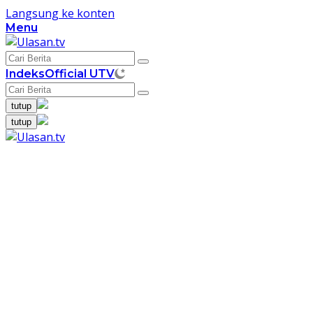
Langsung ke konten
Menu
Indeks
Official UTV
tutup
tutup