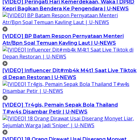
[VIDEO] Peringati Hari Kemerdekaan, Waka I DPRD
Kepri Bagikan Bendera Ke Pengendara | U-NEWS
[VIDEO] BP Batam Respon Pernyataan Menteri
Atr/Bpn Soal Temuan Kavling Laut | U-NEWS
[VIDEO] Influencer Dit#mb4k M4t1 Saat Live Tiktok
di Depan Restoran | U-NEWS
[VIDEO] Tr4gis, Pemain Sepak Bola Thailand
T#w4s Disambar Petir | U-NEWS
[VIDEO] 18 Orang Dirawat Usai Diserang Monyet