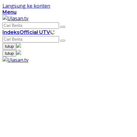
Langsung ke konten
Menu
Indeks
Official UTV
tutup
tutup