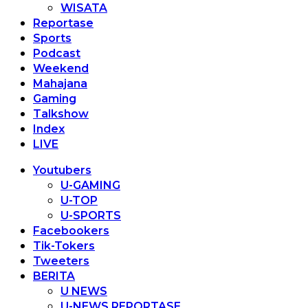
WISATA
Reportase
Sports
Podcast
Weekend
Mahajana
Gaming
Talkshow
Index
LIVE
Youtubers
U-GAMING
U-TOP
U-SPORTS
Facebookers
Tik-Tokers
Tweeters
BERITA
U NEWS
U-NEWS REPORTASE