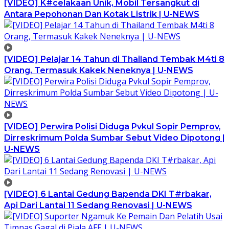
[VIDEO] K#celakaan Unik, Mobil Tersangkut di
Antara Pepohonan Dan Kotak Listrik | U-NEWS
[VIDEO] Pelajar 14 Tahun di Thailand Tembak M4ti 8
Orang, Termasuk Kakek Neneknya | U-NEWS
[VIDEO] Perwira Polisi Diduga Pvkul Sopir Pemprov,
Dirreskrimum Polda Sumbar Sebut Video Dipotong |
U-NEWS
[VIDEO] 6 Lantai Gedung Bapenda DKI T#rbakar,
Api Dari Lantai 11 Sedang Renovasi | U-NEWS