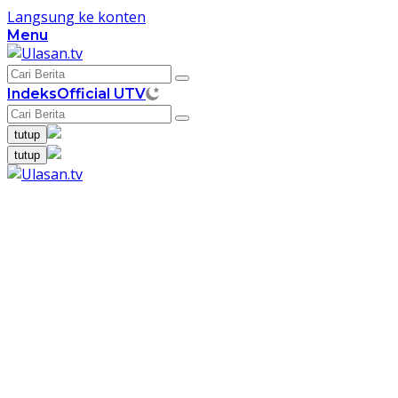
Langsung ke konten
Menu
Indeks
Official UTV
tutup
tutup