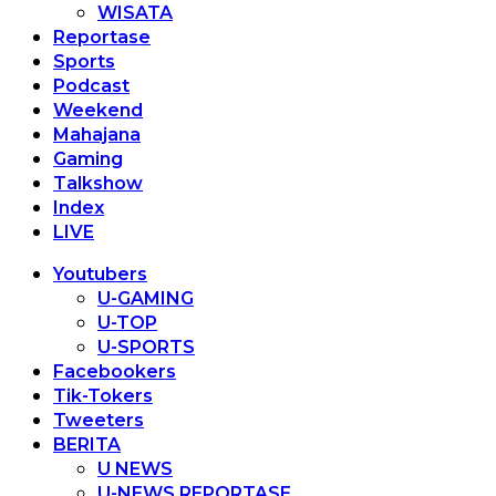
WISATA
Reportase
Sports
Podcast
Weekend
Mahajana
Gaming
Talkshow
Index
LIVE
Youtubers
U-GAMING
U-TOP
U-SPORTS
Facebookers
Tik-Tokers
Tweeters
BERITA
U NEWS
U-NEWS REPORTASE