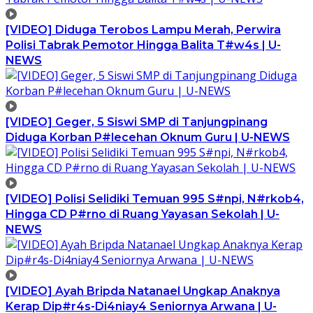
[VIDEO] Diduga Terobos Lampu Merah, Perwira
Polisi Tabrak Pemotor Hingga Balita T#w4s | U-
NEWS
[VIDEO] Geger, 5 Siswi SMP di Tanjungpinang
Diduga Korban P#lecehan Oknum Guru | U-NEWS
[VIDEO] Polisi Selidiki Temuan 995 S#npi, N#rkob4,
Hingga CD P#rno di Ruang Yayasan Sekolah | U-
NEWS
[VIDEO] Ayah Bripda Natanael Ungkap Anaknya
Kerap Dip#r4s-Di4niay4 Seniornya Arwana | U-