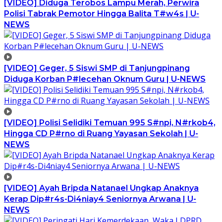
[VIDEO] Diduga Terobos Lampu Merah, Perwira
Polisi Tabrak Pemotor Hingga Balita T#w4s | U-
NEWS
[VIDEO] Geger, 5 Siswi SMP di Tanjungpinang
Diduga Korban P#lecehan Oknum Guru | U-NEWS
[VIDEO] Polisi Selidiki Temuan 995 S#npi, N#rkob4,
Hingga CD P#rno di Ruang Yayasan Sekolah | U-
NEWS
[VIDEO] Ayah Bripda Natanael Ungkap Anaknya
Kerap Dip#r4s-Di4niay4 Seniornya Arwana | U-
NEWS