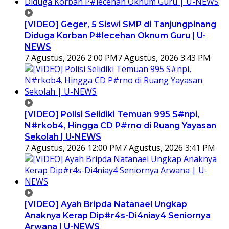
[VIDEO] Geger, 5 Siswi SMP di Tanjungpinang
Diduga Korban P#lecehan Oknum Guru | U-
NEWS
7 Agustus, 2026 2:00 PM
7 Agustus, 2026 3:43 PM
[VIDEO] Polisi Selidiki Temuan 995 S#npi,
N#rkob4, Hingga CD P#rno di Ruang Yayasan
Sekolah | U-NEWS
7 Agustus, 2026 12:00 PM
7 Agustus, 2026 3:41 PM
[VIDEO] Ayah Bripda Natanael Ungkap
Anaknya Kerap Dip#r4s-Di4niay4 Seniornya
Arwana | U-NEWS