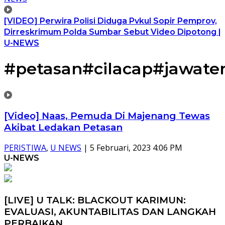
[VIDEO] Perwira Polisi Diduga Pvkul Sopir Pemprov,
Dirreskrimum Polda Sumbar Sebut Video Dipotong |
U-NEWS
#petasan#cilacap#jawat
[Video] Naas, Pemuda Di Majenang Tewas
Akibat Ledakan Petasan
PERISTIWA
,
U NEWS
|
5 Februari, 2023 4:06 PM
U-NEWS
[LIVE] U TALK: BLACKOUT KARIMUN:
EVALUASI, AKUNTABILITAS DAN LANGKAH
PERBAIKAN