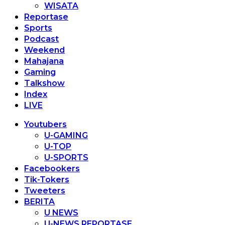
WISATA
Reportase
Sports
Podcast
Weekend
Mahajana
Gaming
Talkshow
Index
LIVE
Youtubers
U-GAMING
U-TOP
U-SPORTS
Facebookers
Tik-Tokers
Tweeters
BERITA
U NEWS
U-NEWS REPORTASE