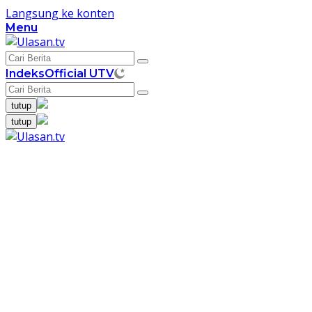
Langsung ke konten
Menu
Indeks
Official UTV
tutup
tutup