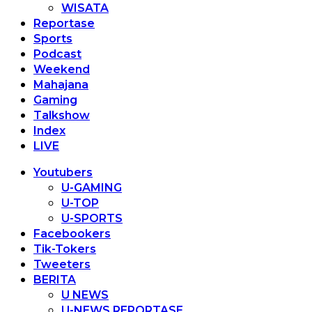
WISATA
Reportase
Sports
Podcast
Weekend
Mahajana
Gaming
Talkshow
Index
LIVE
Youtubers
U-GAMING
U-TOP
U-SPORTS
Facebookers
Tik-Tokers
Tweeters
BERITA
U NEWS
U-NEWS REPORTASE