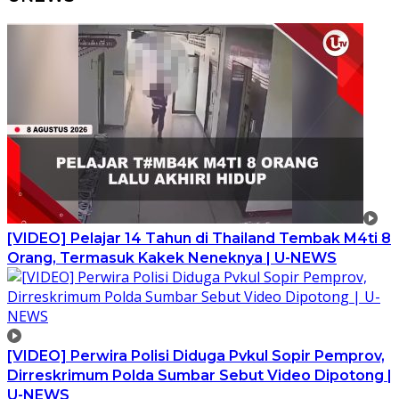
[VIDEO] Pelajar 14 Tahun di Thailand Tembak M4ti 8
Orang, Termasuk Kakek Neneknya | U-NEWS
[VIDEO] Perwira Polisi Diduga Pvkul Sopir Pemprov,
Dirreskrimum Polda Sumbar Sebut Video Dipotong |
U-NEWS