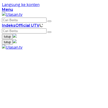
Langsung ke konten
Menu
Indeks
Official UTV
tutup
tutup