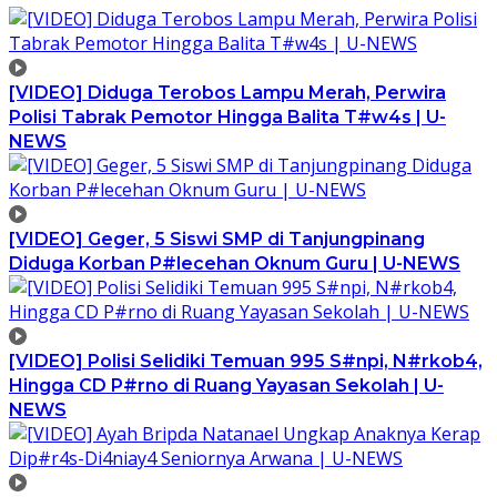
[VIDEO] Diduga Terobos Lampu Merah, Perwira
Polisi Tabrak Pemotor Hingga Balita T#w4s | U-
NEWS
[VIDEO] Geger, 5 Siswi SMP di Tanjungpinang
Diduga Korban P#lecehan Oknum Guru | U-NEWS
[VIDEO] Polisi Selidiki Temuan 995 S#npi, N#rkob4,
Hingga CD P#rno di Ruang Yayasan Sekolah | U-
NEWS