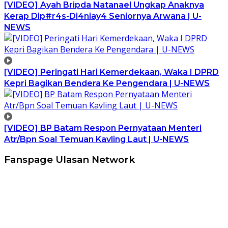
[VIDEO] Ayah Bripda Natanael Ungkap Anaknya
Kerap Dip#r4s-Di4niay4 Seniornya Arwana | U-
NEWS
[VIDEO] Peringati Hari Kemerdekaan, Waka I DPRD
Kepri Bagikan Bendera Ke Pengendara | U-NEWS
[VIDEO] BP Batam Respon Pernyataan Menteri
Atr/Bpn Soal Temuan Kavling Laut | U-NEWS
Fanspage Ulasan Network