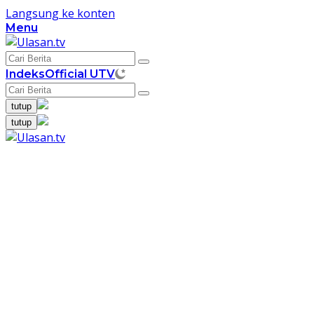
Langsung ke konten
Menu
Indeks
Official UTV
tutup
tutup