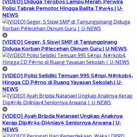
[VIDEO] Diduga Terobos Lampu Merah, Perwira
Polisi Tabrak Pemotor Hingga Balita T#w4s | U-
NEWS
[VIDEO] Geger, 5 Siswi SMP di Tanjungpinang
Diduga Korban P#lecehan Oknum Guru | U-NEWS
[VIDEO] Polisi Selidiki Temuan 995 S#npi, N#rkob4,
Hingga CD P#rno di Ruang Yayasan Sekolah | U-
NEWS
[VIDEO] Ayah Bripda Natanael Ungkap Anaknya
Kerap Dip#r4s-Di4niay4 Seniornya Arwana | U-
NEWS