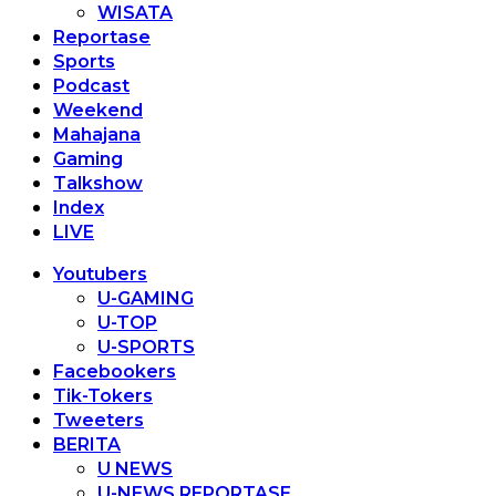
WISATA
Reportase
Sports
Podcast
Weekend
Mahajana
Gaming
Talkshow
Index
LIVE
Youtubers
U-GAMING
U-TOP
U-SPORTS
Facebookers
Tik-Tokers
Tweeters
BERITA
U NEWS
U-NEWS REPORTASE