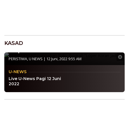
UNEWS
KASAD
[Video] KASAD Luncurkan Buku Biografi
“Loper Koran Jadi Jenderal”
PERISTIWA
,
U NEWS
|
12 Juni, 2022 9:55 AM
U-NEWS
Live U-News Pagi 12 Juni
2022