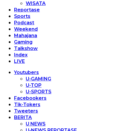
WISATA
Reportase
Sports
Podcast
Weekend
Mahajana
Gaming
Talkshow
Index
LIVE
Youtubers
U-GAMING
U-TOP
U-SPORTS
Facebookers
Tik-Tokers
Tweeters
BERITA
U NEWS
U-NEWS REPORTASE