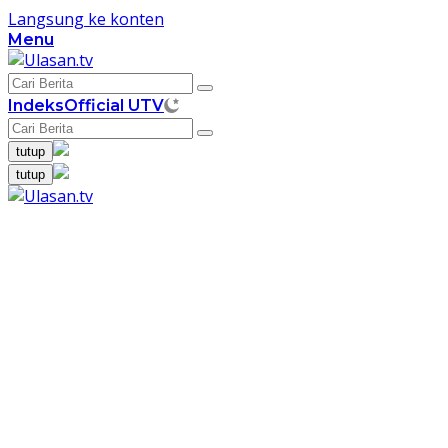
Langsung ke konten
Menu
Indeks
Official UTV
tutup
tutup