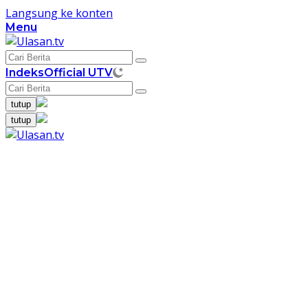
Langsung ke konten
Menu
Indeks
Official UTV
tutup
tutup