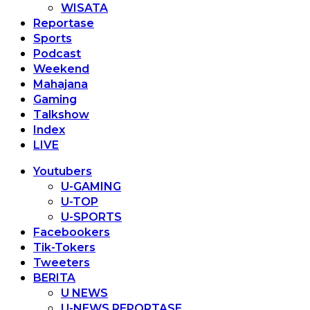
WISATA
Reportase
Sports
Podcast
Weekend
Mahajana
Gaming
Talkshow
Index
LIVE
Youtubers
U-GAMING
U-TOP
U-SPORTS
Facebookers
Tik-Tokers
Tweeters
BERITA
U NEWS
U-NEWS REPORTASE