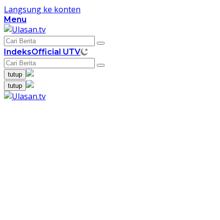
Langsung ke konten
Menu
Indeks
Official UTV
tutup
tutup