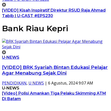
[VIDEO] Kisah Inspiratif Direktur RSUD Raja Ahmad
Tabib | U-CAST #EPS230
Bank Riau Kepri
U-NEWS
[VIDEO] BRK Syariah Bintan Edukasi Pelajar
Agar Menabung Sejak Dini
PENDIDIKAN
,
U NEWS
|
6 Agustus, 2024 9:07 AM
U-NEWS
[Video] Polisi Amankan Tiga Pelaku Skimming ATM
Di Batam