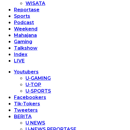
WISATA
Reportase
Sports
Podcast
Weekend
Mahajana
Gaming
Talkshow
Index
LIVE
Youtubers
U-GAMING
U-TOP
U-SPORTS
Facebookers
Tik-Tokers
Tweeters
BERITA
U NEWS
U-NEWS REPORTASE