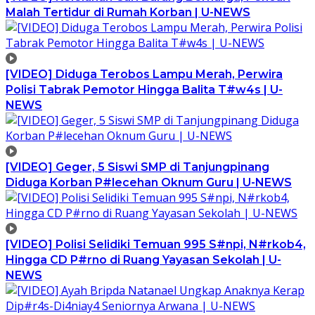
Malah Tertidur di Rumah Korban | U-NEWS
[VIDEO] Diduga Terobos Lampu Merah, Perwira
Polisi Tabrak Pemotor Hingga Balita T#w4s | U-
NEWS
[VIDEO] Geger, 5 Siswi SMP di Tanjungpinang
Diduga Korban P#lecehan Oknum Guru | U-NEWS
[VIDEO] Polisi Selidiki Temuan 995 S#npi, N#rkob4,
Hingga CD P#rno di Ruang Yayasan Sekolah | U-
NEWS