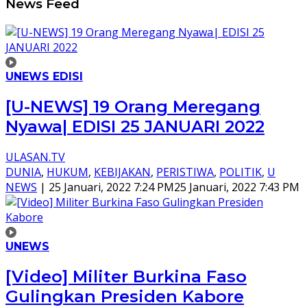
News Feed
UNEWS EDISI
[U-NEWS] 19 Orang Meregang
Nyawa| EDISI 25 JANUARI 2022
ULASAN.TV
DUNIA
,
HUKUM
,
KEBIJAKAN
,
PERISTIWA
,
POLITIK
,
U
NEWS
|
25 Januari, 2022 7:24 PM
25 Januari, 2022 7:43 PM
UNEWS
[Video] Militer Burkina Faso
Gulingkan Presiden Kabore