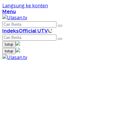
Langsung ke konten
Menu
Indeks
Official UTV
tutup
tutup